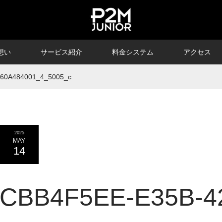
想い
サービス紹介
料金システム
アクセス
60A484001_4_5005_c
2025
MAY
14
CBB4F5EE-E35B-4