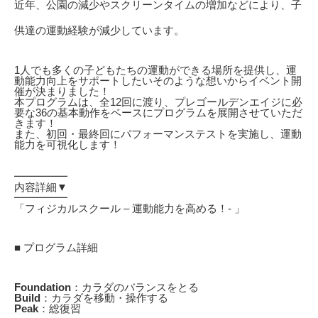
近年、公園の減少やスクリーンタイムの増加などにより、子
供達の運動経験が減少しています。
1人でも多くの子どもたちの運動ができる場所を提供し、運
動能力向上をサポートしたいそのような想いからイベント開
催が決まりました！
本プログラムは、全12回に渡り、プレゴールデンエイジに必
要な36の基本動作をベースにプログラムを展開させていただ
きます！
また、初回・最終回にパフォーマンステストを実施し、運動
能力を可視化します！
━━━━━
内容詳細▼
━━━━━
「フィジカルスクール – 運動能力を高める！- 」
■ プログラム詳細
Foundation
：カラダのバランスをとる
Build
：カラダを移動・操作する
Peak
：総復習