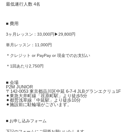
最低遂行人数 4名
■ 費用
3ヶ月レッスン：33,000円▶︎29,800円
単月レッスン：11,000円
＊クレジット or PayPay or 現金でのお支払い
＊1回あたり2,750円
■ 会場
P2M JUNIOR
〒142-0053 東京都品川区中延 6-7-4 JLBグランエクリュ1F
⚫︎東急大井町線「荏原町駅」より徒歩5分
⚫︎都営浅草線「中延駅」より徒歩10分
⚫︎施設前に駐輪場がございます。
■ お申し込みフォーム
下記のフォームにご回答お願いいたします。